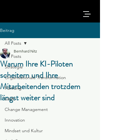
Beitrag
All Posts
Bernhard Nitz
All Posts
Warum Ihre KI-Piloten
Strategie
scheitern und Ihre
Organisationale Transformation
Mitarbeitenden trotzdem
Führung
längst weiter sind
Läuft.
Change Management
Innovation
Mindset und Kultur