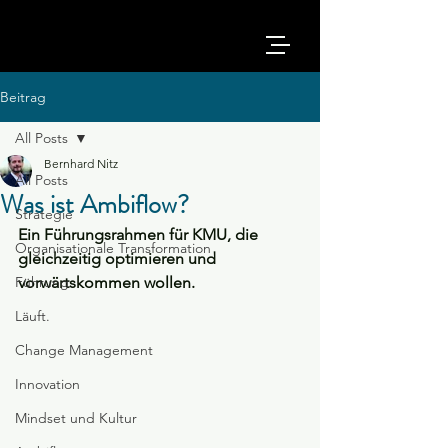
Beitrag
All Posts
Bernhard Nitz
All Posts
Was ist Ambiflow?
Strategie
Ein Führungsrahmen für KMU, die 
Organisationale Transformation
gleichzeitig optimieren und 
Führung
vorwärtskommen wollen.
Läuft.
Change Management
Innovation
Mindset und Kultur