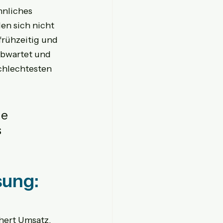
hnliches 
en sich nicht 
frühzeitig und 
abwartet und 
chlechtesten 
e 
 
ung: 
hert Umsatz, 