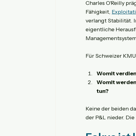
Charles O'Reilly prä
Fähigkeit, 
Exploitat
verlangt Stabilität.
eigentliche Herausf
Managementsysteme
Für Schweizer KMU l
Womit verdiene
Womit werden 
tun?
Keine der beiden dar
der P&L nieder. Die 