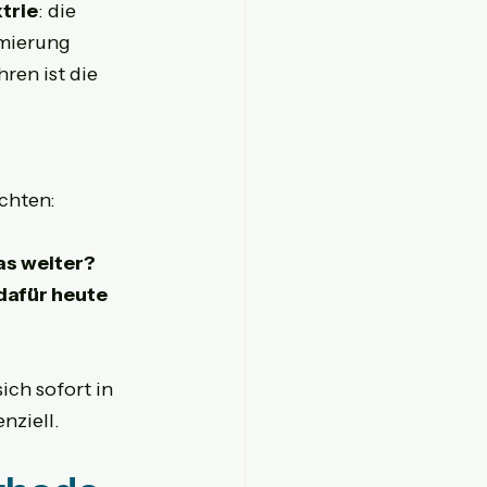
trie
: die 
imierung 
ren ist die 
chten:
as weiter?
afür heute 
ich sofort in 
nziell.