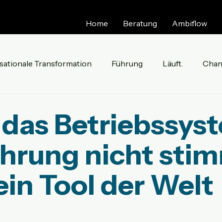
Home
Beratung
Ambiflow
sationale Transformation
Führung
Läuft.
Chan
ultur
Ambiflow
das Betriebssys
ührung nicht stim
kein Tool der Welt