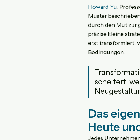
Howard Yu
, Profes
Muster beschrieben.
durch den Mut zur g
präzise kleine str
erst transformiert,
Bedingungen.
Transformati
scheitert, we
Neugestaltu
Das eigen
Heute und
Jedes Unternehmen l