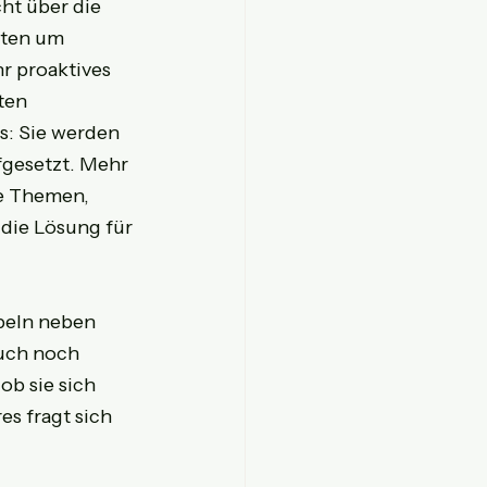
ht über die 
lten um 
r proaktives 
ten 
: Sie werden 
fgesetzt. Mehr 
e Themen, 
die Lösung für 
peln neben 
auch noch 
ob sie sich 
s fragt sich 