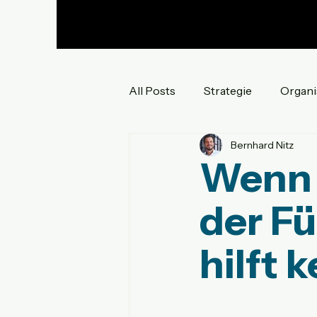
All Posts
Strategie
Organi
Bernhard Nitz
Innovation
Mindset und K
Wenn 
der F
hilft 