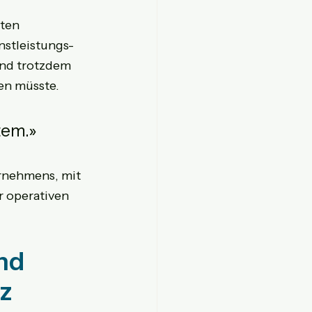
ten 
nstleistungs-
nd trotzdem 
en müsste.
tem.»
rnehmens, mit 
 operativen 
nd 
rz