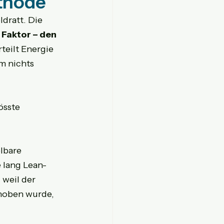
ethode
dratt. Die 
 Faktor – den 
teilt Energie 
m nichts 
össte 
lbare 
 lang Lean-
weil der 
hoben wurde, 