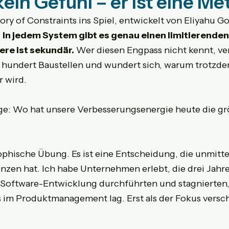
kein Gefühl – er ist eine M
y of Constraints ins Spiel, entwickelt von Eliyahu Gol
 
In jedem System gibt es genau einen limitierenden
ere ist sekundär.
 Wer diesen Engpass nicht kennt, ver
 hundert Baustellen und wundert sich, warum trotzde
 wird.
ge: Wo hat unsere Verbesserungsenergie heute die gr
sophische Übung. Es ist eine Entscheidung, die unmitte
zen hat. Ich habe Unternehmen erlebt, die drei Jahre
Software-Entwicklung durchführten und stagnierten, 
s im Produktmanagement lag. Erst als der Fokus versc
.