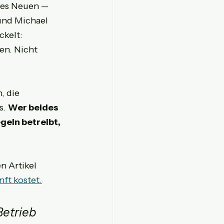
des Neuen — 
und Michael 
kelt: 
en. Nicht 
, die 
. 
Wer beides 
eln betreibt, 
 Artikel 
ft kostet.
Betrieb 