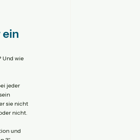
 ein 
? Und wie 
ei jeder 
sein 
 sie nicht 
oder nicht.
tion und 
n 3" 