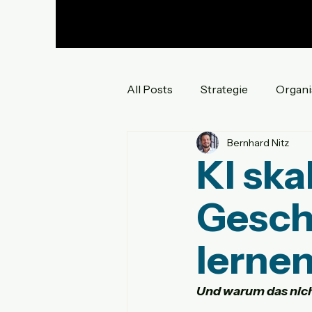
All Posts
Strategie
Organi
Bernhard Nitz
Innovation
Mindset und K
KI ska
Gesch
lerne
Und warum das nich