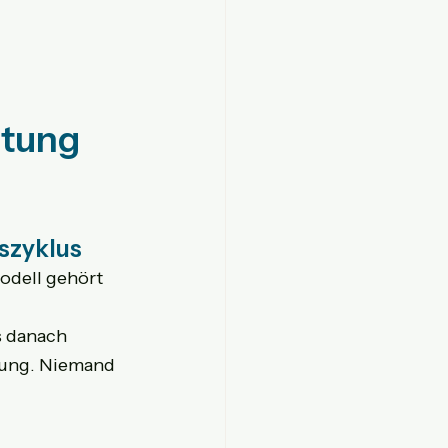
itung 
szyklus
dell gehört 
 danach 
tung. Niemand 