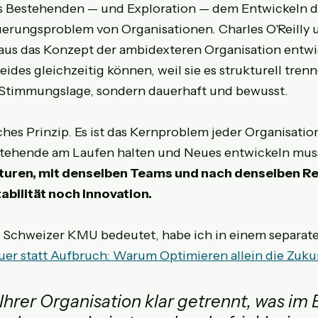
 Bestehenden — und Exploration — dem Entwickeln 
euerungsproblem von Organisationen. Charles O'Reilly 
us das Konzept der ambidexteren Organisation entwic
des gleichzeitig können, weil sie es strukturell trenn
h Stimmungslage, sondern dauerhaft und bewusst.
ches Prinzip. Es ist das Kernproblem jeder Organisation
estehende am Laufen halten und Neues entwickeln muss
turen, mit denselben Teams und nach denselben Reg
bilität noch Innovation.
 Schweizer KMU bedeutet, habe ich in einem separaten
er statt Aufbruch: Warum Optimieren allein die Zukun
Ihrer Organisation klar getrennt, was im 