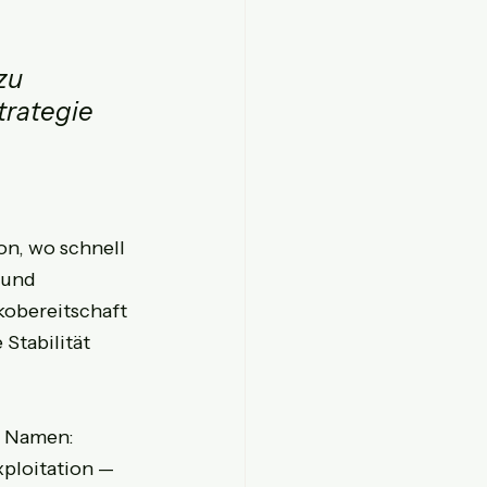
zu 
trategie 
n, wo schnell 
 und 
kobereitschaft 
Stabilität 
n Namen: 
ploitation — 