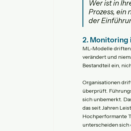
Wer ist in Ih
Prozess, ein
der Einführu
2. Monitoring 
ML-Modelle driften. 
verändert und niema
Bestandteil ein, nic
Organisationen dri
überprüft. Führungs
sich unbemerkt. D
das seit Jahren Lei
Hochperformante Te
unterscheiden sich 