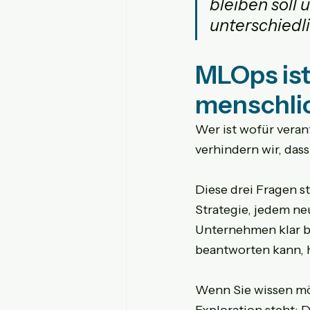
bleiben soll 
unterschiedl
MLOps ist 
menschli
Wer ist wofür veran
verhindern wir, da
Diese drei Fragen st
Strategie, jedem ne
Unternehmen klar b
beantworten kann, h
Wenn Sie wissen mö
Exploration steht: D