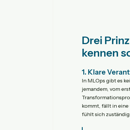
Drei Prinz
kennen so
1. Klare Vera
In MLOps gibt es k
jemandem, vom erste
Transformationspro
kommt, fällt in ein
fühlt sich zuständig