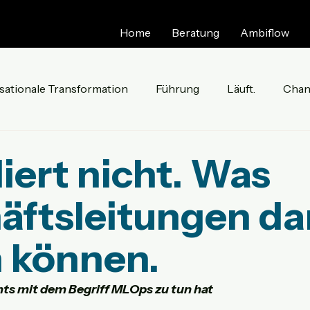
Home
Beratung
Ambiflow
sationale Transformation
Führung
Läuft.
Chan
ultur
Ambiflow
liert nicht. Was
äftsleitungen da
n können.
ts mit dem Begriff MLOps zu tun hat