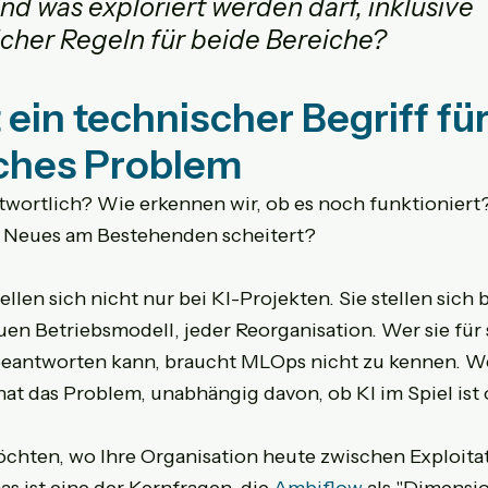
und was exploriert werden darf, inklusive 
icher Regeln für beide Bereiche?
ein technischer Begriff für
ches Problem
twortlich? Wie erkennen wir, ob es noch funktioniert
ss Neues am Bestehenden scheitert?
ellen sich nicht nur bei KI-Projekten. Sie stellen sich b
uen Betriebsmodell, jeder Reorganisation. Wer sie für 
eantworten kann, braucht MLOps nicht zu kennen. Wer
at das Problem, unabhängig davon, ob KI im Spiel ist 
chten, wo Ihre Organisation heute zwischen Exploita
as ist eine der Kernfragen, die 
Ambiflow 
als "Dimensio