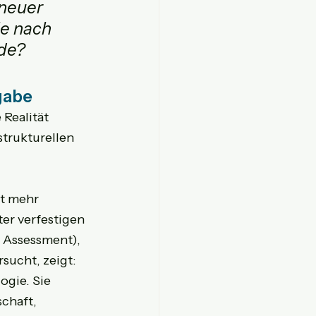
 neuer 
e nach 
rde?
gabe
Realität 
trukturellen 
t mehr 
er verfestigen 
Assessment), 
ucht, zeigt: 
gie. Sie 
chaft, 